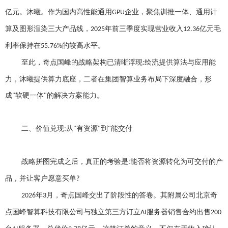
亿元。沐曦。作为国内高性能通用
企业，聚焦训推一体、通用计
GPU
算及图形渲染三大产品线，
年前三季度实现营业收入
亿元毛
2025
12.36
利率保持在
的较高水平。
55.76%
至此，奇点国峰的战略架构已清晰浮现
绘流提供算法与应用能
:
力，沐曦提供算力底座，二者在集团智算业务布局下深度融合，形
成
软硬一体
的解决方案能力。
"
"
二、
价值兑现
从
有资源
到“能交付
:
"
"
战略拼图完成之后，真正的考验是
能否将资源转化为可交付的产
:
品，并让客户愿意买单
?
年
月，奇点国峰交出了阶段性的答卷。其附属公司北京奇
2026
3
点国峰智算科技有限公司与独立第三方订立
服务器销售合约出售
AI
200