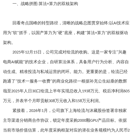
一、
战略拼图
算法
算力的双核架构
:
+
回看奇点国峰的转型路径，清晰的战略总图贯穿始终
以
技术应
:
AI
用为
软
抓手，以国产算力为
硬
底座，构建
算法
算力
的双核驱动
"
"
"
"
"
+
"
架构
。
年
月
日，公司完成对绘流的收购。这是一家专注”兴趣
2025
12
15
电商
赋能”的技术企业，自研算法体系，具备用户行为分析、内容自
AI
动生成、精准投流与私域运营的闭环。能力。更重要的是，绘流已经
跑通了
技术一服务一收费”的商业化路径一根据补充公生結垂的数辉
"
哉至
年人日
口绘流上半年实现总收入
万元、税后净利润
2025
30
1938
605
万元，并表半个月即贡献
万元收入和
万元利润。
308
158
紧接着，
年
月，公司旗下上海绘流与沐藏股份签署非独家
2026
1
主导渠道分销商合作协议，锁定年度采购
颗
产品目标。依据
2000
GPU
当前市场价值估算，此年度采购框架对应的潜在业务规模约为人民币
2