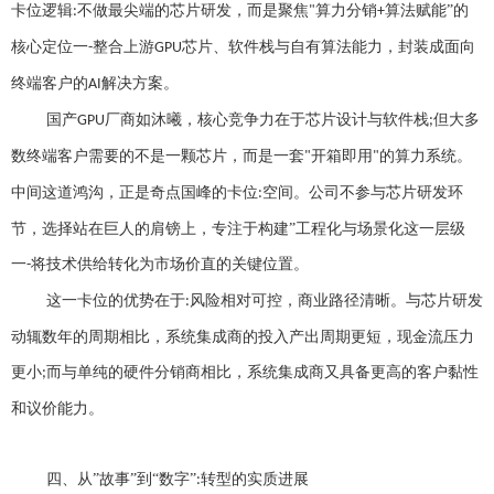
卡位逻辑
不做最尖端的芯片研发，而是聚焦
算力分销
算法赋能”的
:
"
+
核心定位一
整合上游
芯片、软件栈与自有算法能力，封装成面向
-
GPU
终端客户的
解决方案
。
AI
国产
厂商如沐曦，核心竞争力在于芯片设计与软件栈
但大多
GPU
;
数终端客户需要的不是一颗芯片，而是一套
开箱即用
的算力系统。
"
"
中间这道鸿沟，正是奇点国峰的卡位
空间。公司不参与芯片研发环
:
节，选择站在巨人的肩镑上，专注于构建”工程化与场景化这一层级
一
将技术供给转化为市场价直的关键位置
。
-
这一卡位的优势在于
风险相对可控，商业路径清晰。与芯片研发
:
动辄数年的周期相比，系统集成商的投入产出周期更短，现金流压力
更小
而与单纯的硬件分销商相比，系统集成商又具备更高的客户黏性
;
和议价能力。
四、
从
”故事”到“数字”
转型的实质进展
: