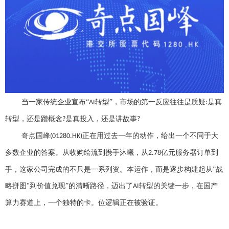
当一家传统企业宣布
“
转型”，市场的第一反应往往是质疑
是真
AI
:
转型，还是蹭概念
是真投入，还是讲故事
?
?
奇点国峰
正在用过去一年的动作，给出一个不同于大
(01280.HK)
多数企业的答案。从收购绘流到携手沐曦，从
亿元服务器订单到
2.78
手，这家公司完成的不只是一系列资。本运作，而是逐步构建起从”战
略拼图
到价值兑现”的清晰路径，迈出了
转型的关键一步，在国产
"
AI
算力赛道上，一个独特的卡。位逻辑正在被验证
。