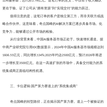
台
服务器，总代价
亿元。这笔订单的意义，不仅在于收入确认
AI
2.78
更在于验。证了公司从
拥有资源
到“实现交付”的能力跃迁。
"
"
值得注意的是，这笔订单的客户是独立第三方，而非关联方或战
略合作伙伴。这意味着，奇点国峰的
解决方案已逐步具备市场。化
AI
竞争力，能够通过公开市场的检验。
从行业背景来看，中国
服务器市场正处于。快速增长通道。据
AI
中商产业研究院引用
数据显示，
年中国
服务器市场规模达到
IDC
2024
AI
亿元，同比增长
年约达
亿元，预计
年将进
1606.55
134%;2025
2500
2026
一步增长至
亿元。在这一高速扩张的市场中，具备交付能力的系
3500
统集成商正面临结构性机遇。
三、
卡位逻辑
国产算力赛道上的“系统集成商”
:
奇点国峰的转型路径，正在揭示国产算力赛。道上一个被验证的