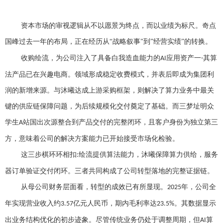
资本市场的审视逻辑从不以愿景为终点，而以业绩为标尺。奇点
国峰过去一年的布局，正在经历从
“战略叙事
到”经营实绩”的转换。
"
收购绘流，为公司注入了具备白我造血能力的
应用资产一
其算
AI
-
法产品已在兴趣电商。领域形成稳定收费模式，并表后即成为集团利
润的新增来源。与沐曦达成上游采购框架，则解决了算力业务中最关
键的供应链保障问题，为后续规模化交付奠定了基础。而三梦址明众
学生
站国出次源整合到产品交付的完整闭环，且客户身份为独立第三
A
方，意味着公司的解决方案能力已开始接受市场化检验。
这三步棋环环相扣
绘流提供算法能力，沐曦保障算力供给，服务
:
器订单验证交付闭环。三者共同构成了公司转型落地的完整证据链。
从母公司财务层面看，转型的成效已有所显现。
年，公司全
2025
年实现营业收入约
亿元人民币，期内毛利率达
。其数据显示
3.57
23.5%
出业务结构优化的初步迹象。尽管传统业务仍处于调整周期，但
算
AI