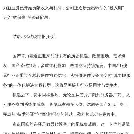
力新业务已开始贡献收入与利润，公司正逐步走出转型的”投入期”，
进入“收获期”的验证阶段。
结语
卡位战才刚刚开始
:
国产算力赛道正迎来前所未有的历史机遇。政策推动、需求爆
发、国产替代加速，多重红利叠加，赛道空间持续拓宽。中国
服务
AI
器行业正通过全栈软硬件协同优化，从提供硬件设备向交付
算力即服
"
务”的一体化解决方案转型，这将显著提升行业易用性与竞争力。
机遇之下，竞争同样激烈。无论是从芯片厂商到服务器厂商，从
云服务商到系统集成商，各路玩家都在卡位。沐曦等国产
厂商已
GPU
完成从
技术验证
向
商业扩张
的跨越，盈利模式仍在完善中。
"
"
"
"
奇点国峰的选择是做最贴近客户的系统集成商。这一卡位的逻辑
正在被验证
亿元订单只是起点，随着交付能力的持续沉淀公司在