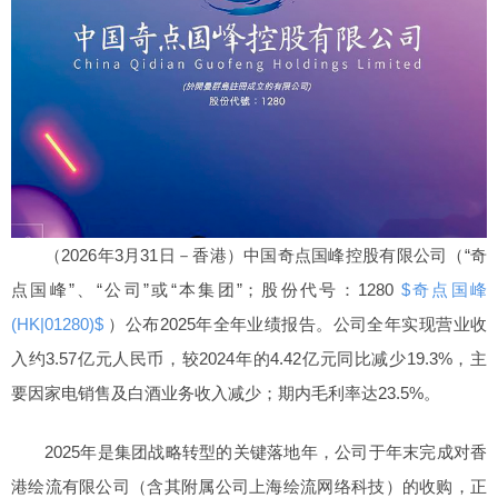
（2026年3月31日－香港）中国奇点国峰控股有限公司（“奇
点国峰”、“公司”或“本集团”；股份代号：1280
$奇点国峰
(HK|01280)$
）公布2025年全年业绩报告。公司全年实现营业收
入约3.57亿元人民币，较2024年的4.42亿元同比减少19.3%，主
要因家电销售及白酒业务收入减少；期内毛利率达23.5%。
2025年是集团战略转型的关键落地年，公司于年末完成对香
港绘流有限公司（含其附属公司上海绘流网络科技）的收购，正