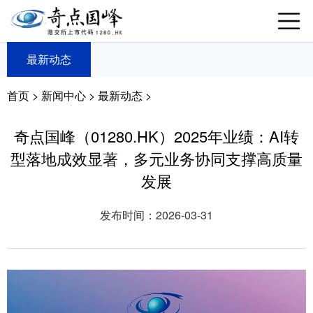
最新动态
首页
>
新闻中心
>
最新动态 >
奇点国峰（01280.HK）2025年业绩：AI转
型落地成效显著，多元业务协同支撑高质量
发展
发布时间：2026-03-31